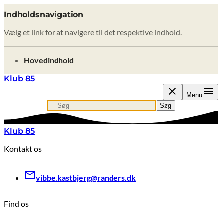
Indholdsnavigation
Vælg et link for at navigere til det respektive indhold.
gå til
Hovedindhold
Klub 85
Menu
Søg
Søg efter indhold, nyheder eller artikler
Søg
Klub 85
Kontakt os
vibbe.kastbjerg@randers.dk
Find os