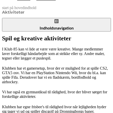
start på hovedindhold
senest opdateret 2. juni 2026
Aktiviteter
Indholdsnavigation
Spil og kreative aktiviteter
I Klub 85 kan vi lide at være være kreative. Mange medlemmer
laver forskelligt håndarbejde som at strikke eller sy. Andre maler,
tegner eller lægger et puslespil.
Klubben har et gamersetup, hvor der er mulighed for at spille CS2,
GTA5 osv. Vi har en PlayStation Nintendo Wii, hvor du bl.a. kan
spille Fifa. Derudover har vi en fladskærm, bordfodbold og
airhockey.
Vi har også en gymnastiksal til rådighed, hvor der bliver sørget for
forskellige aktiviteter.
Klubben har egne frisbee's til rådighed hvor når lejligheden byder
sig tager vi ud og spiller discgolf på Dronningborgs baner.