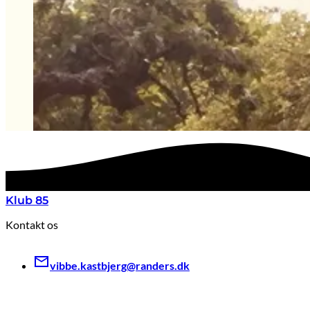
Klub 85
Kontakt os
vibbe.kastbjerg@randers.dk
Find os