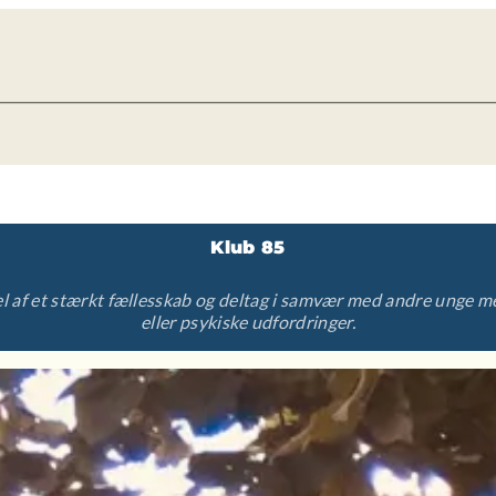
Klub 85
el af et stærkt fællesskab og deltag i samvær med andre unge m
eller psykiske udfordringer.