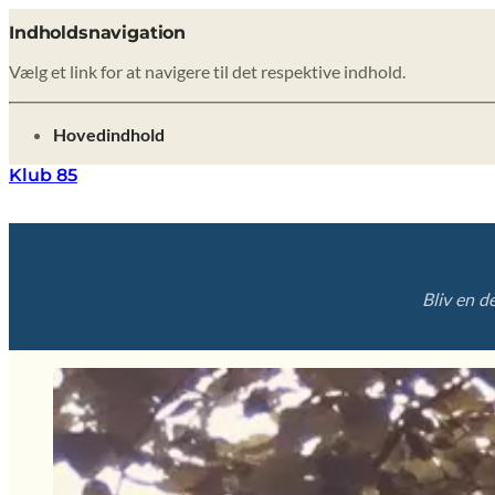
Indholdsnavigation
Vælg et link for at navigere til det respektive indhold.
gå til
Hovedindhold
Klub 85
Bliv en d